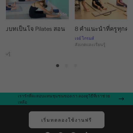
15:54
 รับบทเป็นโจ Pilates สอน
8 คำแนะนำที่ครูทุก
เจย์ ไกรมส์
สังเกตและเรียนรู้
ย
ียนรู้
เรารักที่จะตอบแทนชุมชนของเรา ลองดูวิธีที่เราช่วย
เหลือ
เริ่มทดลองใช้งานฟรี