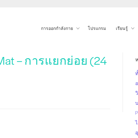
การออกกำลังกาย
โปรแกรม
เรียนรู้
 Mat – การแยกย่อย (24
ห
ท
อ
ว
P
ไ
อ