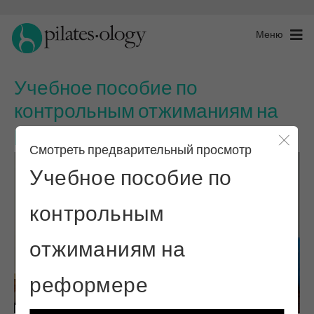
Меню
Учебное пособие по
контрольным отжиманиям на
реформере
Смотреть предварительный просмотр
Закры
Учебное пособие по
контрольным
отжиманиям на
реформере