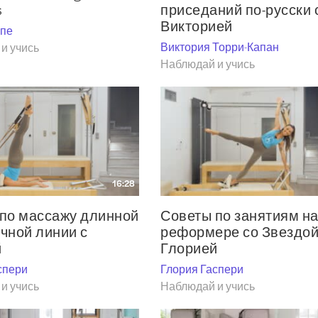
s
приседаний по-русски 
Викторией
упе
Виктория Торри-Капан
и учись
Наблюдай и учись
16:28
по массажу длинной
Советы по занятиям н
чной линии с
реформере со Звездой
й
Глорией
спери
Глория Гаспери
и учись
Наблюдай и учись