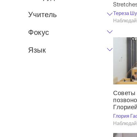
Stretche
Учитель
Тереза Ш
Наблюдай 
Фокус
Язык
Советы 
позвоно
Глорие
Глория Га
Наблюдай 