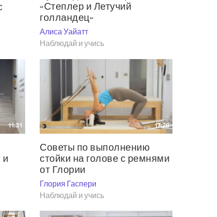
«Степлер и Летучий
с
голландец»
Алиса Уайатт
Наблюдай и учись
17:28
11:31
Советы по выполнению
а
стойки на голове с ремнями
 и
от Глории
Глория Гаспери
Наблюдай и учись