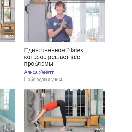
8:22
3?23
Единственное Pilates ,
которое решает все
проблемы
Алиса Уайатт
Наблюдай и учись
7:27
3:29