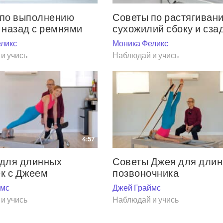
 по выполнению
Советы по растягиван
 назад с ремнями
сухожилий сбоку и сза
ликс
Моника Феликс
и учись
Наблюдай и учись
4:57
 для длинных
Советы Джея для длин
к с Джеем
позвоночника
ймс
Джей Граймс
и учись
Наблюдай и учись