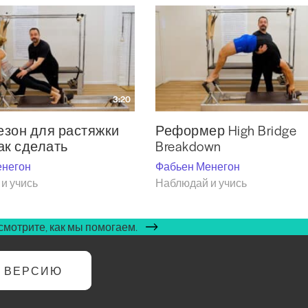
3:20
зон для растяжки
Реформер High Bridge
ак сделать
Breakdown
енегон
Фабьен Менегон
и учись
Наблюдай и учись
мотрите, как мы помогаем.
Ю ВЕРСИЮ