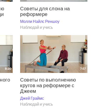
ию
Советы для слона на
ди
реформере
Молли Найлс Реншоу
Наблюдай и учись
8:20
7:57
ного
Советы по выполнению
кругов на реформере с
Джеем
Джей Граймс
Наблюдай и учись