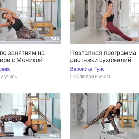
7:33
по занятиям на
Поэтапная программа
ере с Моникой
растяжки сухожилий
ликс
Вероника Руис
и учись
Наблюдай и учись
11:48