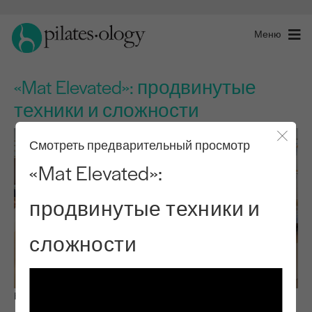
Меню
«Mat Elevated»: продвинутые
техники и сложности
Смотреть предварительный просмотр
Закры
«Mat Elevated»:
продвинутые техники и
сложности
Наблюдай и учись