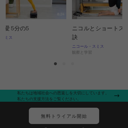
8:24
愛 5分の5
ニコルとショートス
訣
・スミス
習
ニコール・スミス
観察と学習
私たちは地域社会への恩返しを大切にしています。
私たちの支援方法をご覧ください。
無料トライアル開始