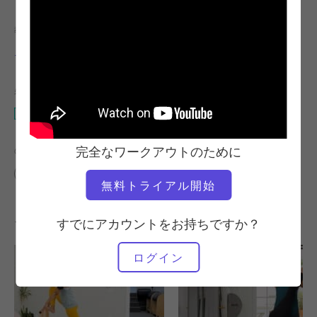
教師
ワークアウトのテンポ
ニコール・スミス
安定している
必要な機材
小樽
完全なワークアウトのために
の類似クラスを検索
中級
10～20分
小樽
無料トライアル開始
その他のワークアウト
すでにアカウントをお持ちですか？
ログイン