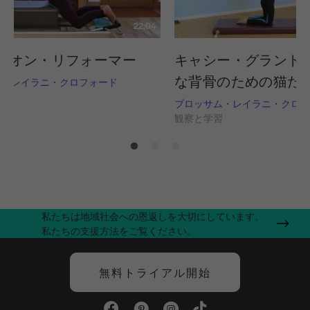
22:04
・オン・リフォーマー
キャシー・グラント
な背骨のための猫た
ム・レイラニ・クロフォード
習
ブロッサム・レイラニ・クロフ
観察と学習
私たちは地域社会への恩返しを大切にしています。
私たちの支援方法をご覧ください。
無料トライアル開始