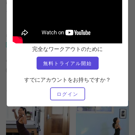
教師
ワークアウトのテンポ
ブロッサム・レイラニ・クロフ
遅い
ォード
必要な機材
ペド・オ・プル
完全なワークアウトのために
の類似クラスを検索
無料トライアル開始
中級
0～10分
ペド・オ・プル
すでにアカウントをお持ちですか？
その他のワークアウト
ログイン