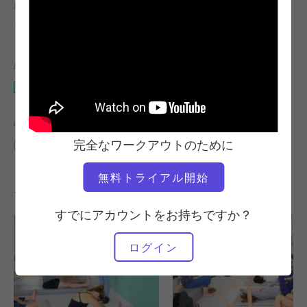
教師
ワークアウトのテンポ
ソンジェ・マヨ
遅い
必要な機材
マット
の類似クラスを検索
完全なワークアウトのために
中級
40～50分
マット
無料トライアル開始
その他のワークアウト
すでにアカウントをお持ちですか？
ログイン