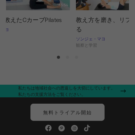
15:54
教えたCカーブPilates
教え方を磨き、リフ
る
・マヨ
習
ソンジェ・マヨ
観察と学習
私たちは地域社会への恩返しを大切にしています。
私たちの支援方法をご覧ください。
無料トライアル開始