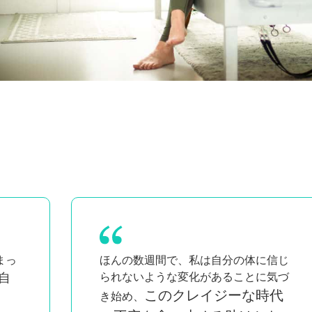
信じ
キューイングやクラスに自信
気づ
が持てるようになったよ。
とて
代
も勉強になるし、お金を払う価値があ