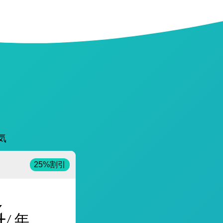
気
25%割引
4
/ 年