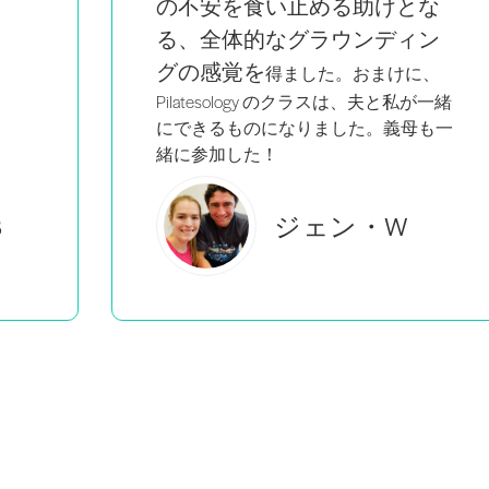
な
る。
ン
、
が一緒
も一
ブルック・C