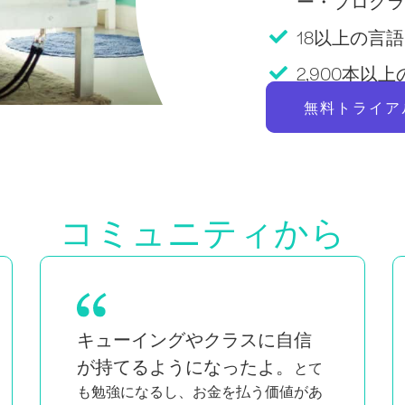
ー・プログラ
18以上の言語Pi
2,900本
無料トライア
コミュニティから
双子の母親であり、黒人でクィアの女
私と同じよ
性でもある私にとって、
うな人たちが知的で情熱的に