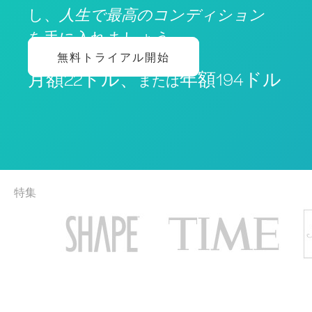
し、
人生で最高のコンディション
を手に入れましょう
無料トライアル開始
月額22ドル、
年額194ドル
または
特集