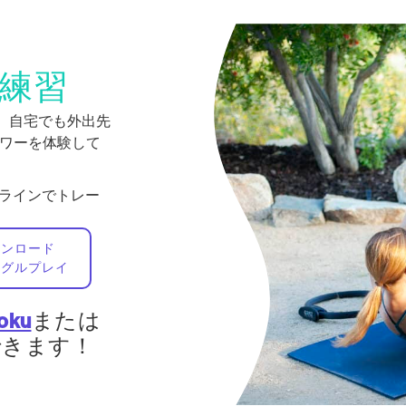
練習
で。自宅でも外出先
身パワーを体験して
フラインでトレー
ウンロード
ーグルプレイ
oku
または
視聴できます！