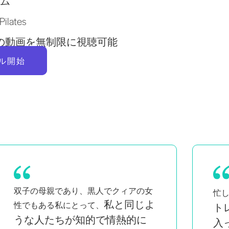
ム
lates
以上の動画を無制限に視聴可能
ル開始
自宅で簡単に
Pi
忙しい母親として、
トレーニングできるのが気に
も
入って
り
います。毎日通い続けること