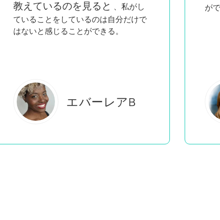
具
ができる！
ト
学
エステル・S