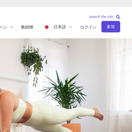
search the site
参加
日本語
ーン
教師陣
ログイン