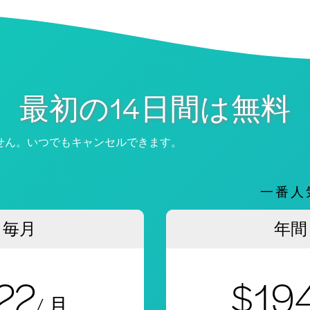
最初の14日間は無料
せん。いつでもキャンセルできます。
一番人
毎月
年間
22
$19
/ 月