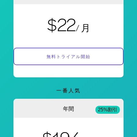
$22
/ 月
無料トライアル開始
一番人気
年間
25%割引