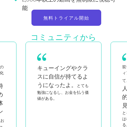
能
無料トライアル開始
コミュニティから
ラ
双子の母親であり、黒人でク
忙
ィアの女性でもある私にとっ
よ
私と同じような
て、
も
人たちが知的で情熱
価
的に教えているのを
こ
見ると
、私がしているこ
とをしているのは自分だけで
はないと感じることができ
る。