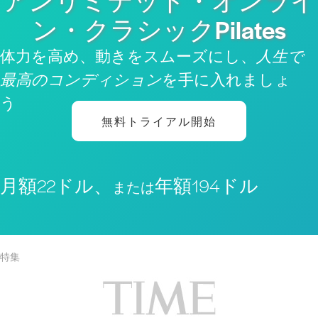
アンリミテッド・オンライ
ン・クラシックPilates
体力を高め、動きをスムーズにし、
人生で
最高のコンディション
を手に入れましょ
う
無料トライアル開始
月額22ドル、
年額194ドル
または
特集