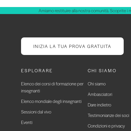
Amiamo restituire alla nostra comunità. Scoprite i 
INIZIA LA TUA PROVA GRATUITA
ESPLORARE
CHI SIAMO
Elenco dei corsi di formazione per
Chi siamo
insegnanti
Ambasciatori
Elenco mondiale degli insegnanti
Dare indietro
Sessioni dal vivo
Testimonianze dei soci
Eventi
Condizioni e privacy