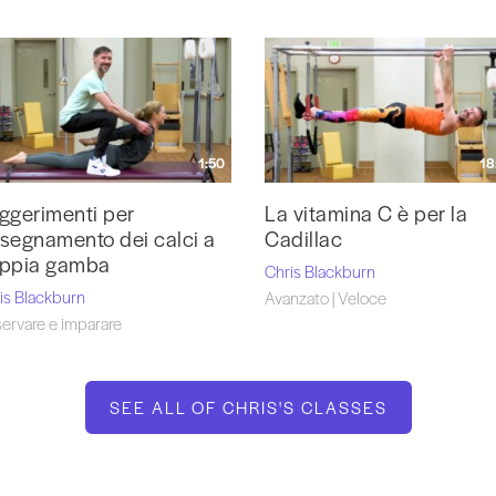
1:50
18
ggerimenti per
La vitamina C è per la
insegnamento dei calci a
Cadillac
ppia gamba
Chris Blackburn
is Blackburn
Avanzato | Veloce
ervare e imparare
SEE ALL OF CHRIS'S CLASSES