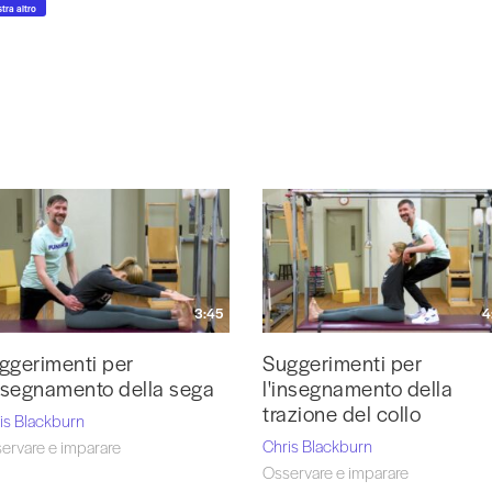
tra altro
3:45
4
ggerimenti per
Suggerimenti per
insegnamento della sega
l'insegnamento della
trazione del collo
is Blackburn
Chris Blackburn
ervare e imparare
Osservare e imparare