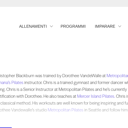
ALLENAMENTI
PROGRAMMI
IMPARARE
istopher Blackburn was trained by Dorothee VandeWalle at and was certified
istopher Blackburn was trained by Dorothee VandeWalle at
Metropolitan
ana’s Pilates
instructor. Chris is a trained gymnast and former dancer w
ing. Chris is a Senior Instructor at Metropolitan Pilates and he’s currently
tification with Dorothee. He also teaches at
Mercer Island Pilates.
Chris i
 classical method. His workouts are well known for being inspiring and fun
othee Vandewalle’s studio
Metropolitan Pilates
in Seattle and follow hi