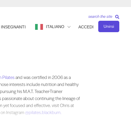
search the site
Unirsi
ITALIANO
INSEGNANTI
ACCEDI
 in 2006 as a instructor. Chris is a trained gymnast and former dancer wh
 Pilates
and was certified in 2006 as a
hose interests include nutrition and healthy
 pursuing his M.A.T. Teacher-Trainer
s passionate about continuing the lineage of
 yet focused and effective. visit Chris at
m on Instagram
@pilates.blackburn.