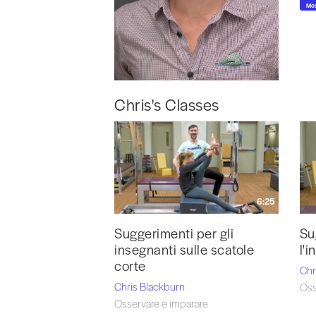
Mos
Chris's Classes
6:25
Suggerimenti per gli
Su
insegnanti sulle scatole
l'
corte
Chr
Chris Blackburn
Oss
Osservare e imparare