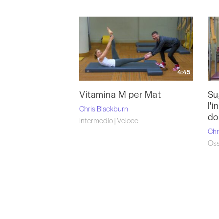
4:45
Vitamina M per Mat
Su
l'
Chris Blackburn
do
Intermedio | Veloce
Chr
Oss