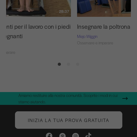
28:37
enti per il lavoro con i piedi
Insegnare la poltrona
insegnanti
Mejo Wiggin
Osservare e imparare
 imparare
Amiamo restituire alla nostra comunità. Scoprite i modi in cui
stiamo aiutando.
INIZIA LA TUA PROVA GRATUITA