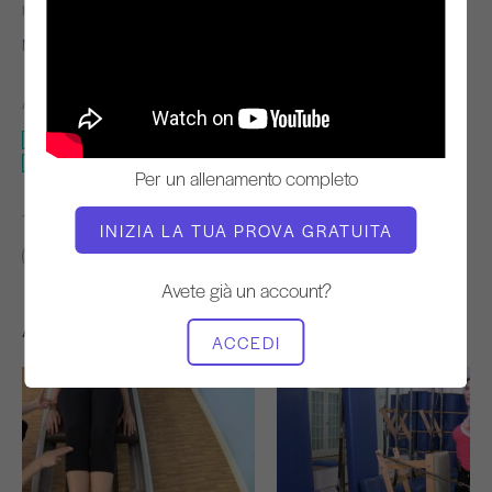
INSEGNANTE
TEMPO DI ALLENAMENTO
Mejo Wiggin
Lento
ATTREZZATURA NECESSARIA
Torre
Cadillac
Per un allenamento completo
TROVA CLASSI SIMILI PER
INIZIA LA TUA PROVA GRATUITA
Avanzato
50 - 60 min
Torre
Cadillac
Avete già un account?
Altri allenamenti che potrebbero piacervi
ACCEDI