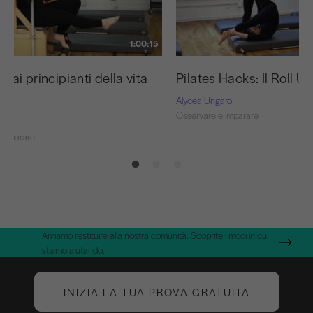
1:00:15
e ai principianti della vita
Pilates Hacks: Il Roll U
Alycea Ungaro
Osservare e imparare
ro
 imparare
Amiamo restituire alla nostra comunità. Scoprite i modi in cui
stiamo aiutando.
INIZIA LA TUA PROVA GRATUITA