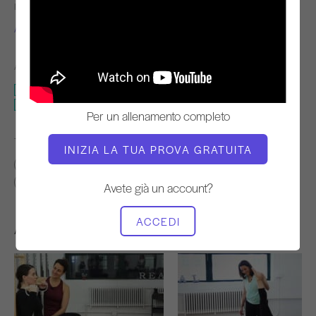
INSEGNANTE
TEMPO DI ALLENAMENTO
Alycea Ungaro
Fermo
ATTREZZATURA NECESSARIA
Mat
Tappetino con pesi per braccia o gambe
Per un allenamento completo
TROVA CLASSI SIMILI PER
INIZIA LA TUA PROVA GRATUITA
Intermedio
20 - 30 min
Mat
Tappetino con pesi per braccia o gambe
Avete già un account?
ACCEDI
Altri allenamenti che potrebbero piacervi