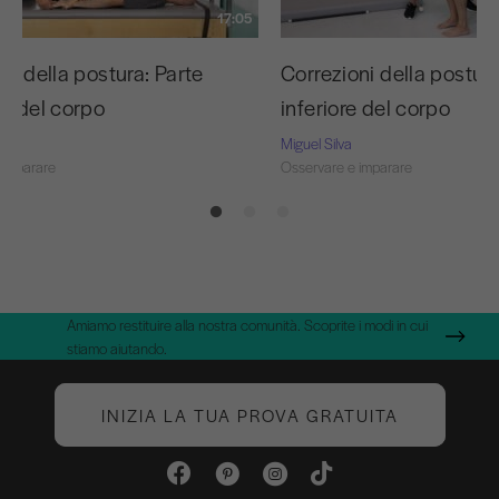
17:05
ni della postura: Parte
Correzioni della postura
re del corpo
inferiore del corpo
Miguel Silva
 imparare
Osservare e imparare
Amiamo restituire alla nostra comunità. Scoprite i modi in cui
stiamo aiutando.
INIZIA LA TUA PROVA GRATUITA