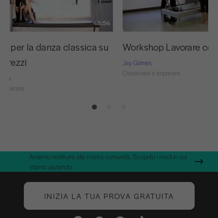
48:54
ng per la danza classica su
Workshop Lavorare con g
 attrezzi
Jay Grimes
Osservare e imparare
Nash
 imparare
Amiamo restituire alla nostra comunità. Scoprite i modi in cui
stiamo aiutando.
INIZIA LA TUA PROVA GRATUITA