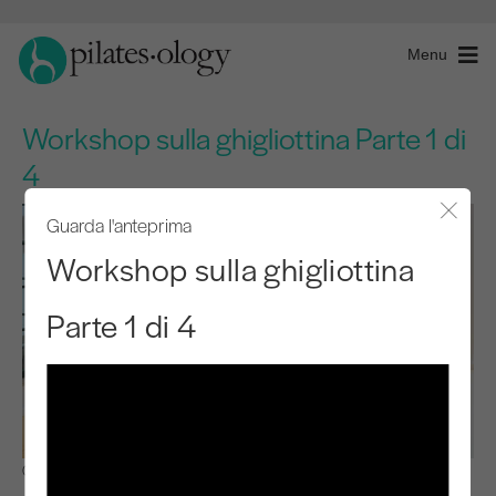
Menu
Workshop sulla ghigliottina Parte 1 di
4
Guarda l'anteprima
Chiude
Workshop sulla ghigliottina
Parte 1 di 4
Osservare e imparare