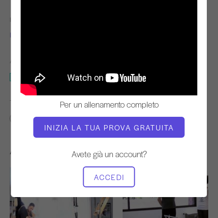
INSEGNANTE
TEMPO DI VIDEO
Inelia Garcia
27:39
ATTREZZATURA NECESSARIA
Ghigliottina
TROVA CLASSI SIMILI PER
Per un allenamento completo
20 - 30 min
Ghigliottina
INIZIA LA TUA PROVA GRATUITA
Altri allenamenti che potrebbero piacervi
Avete già un account?
ACCEDI