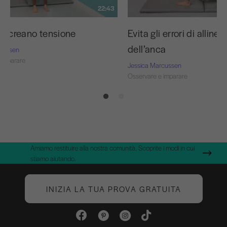
22:43
he creano tensione
Evita gli errori di allin
dell’anca
rcussen
 imparare
Jessica Marcussen
Osservare e imparare
Amiamo restituire alla nostra comunità. Scoprite i modi in cui
stiamo aiutando.
INIZIA LA TUA PROVA GRATUITA