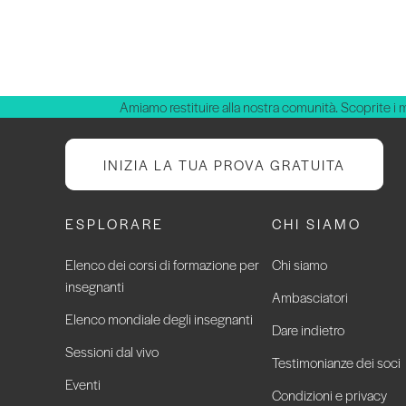
Amiamo restituire alla nostra comunità. Scoprite i 
INIZIA LA TUA PROVA GRATUITA
ESPLORARE
CHI SIAMO
Elenco dei corsi di formazione per
Chi siamo
insegnanti
Ambasciatori
Elenco mondiale degli insegnanti
Dare indietro
Sessioni dal vivo
Testimonianze dei soci
Eventi
Condizioni e privacy