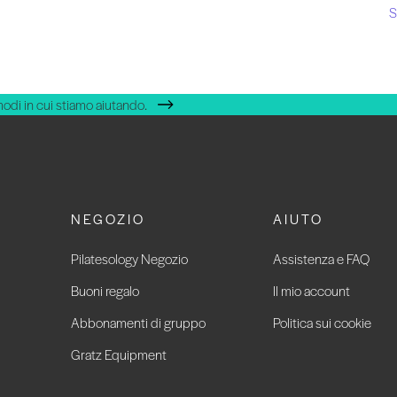
S
modi in cui stiamo aiutando.
NEGOZIO
AIUTO
Pilatesology Negozio
Assistenza e FAQ
Buoni regalo
Il mio account
Abbonamenti di gruppo
Politica sui cookie
Gratz Equipment