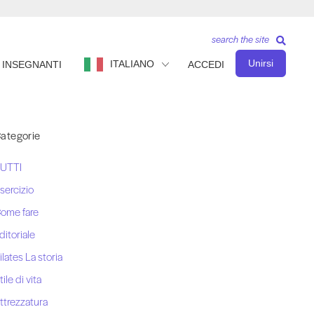
search the site
Unirsi
ITALIANO
INSEGNANTI
ACCEDI
ategorie
UTTI
sercizio
ome fare
ditoriale
ilates La storia
tile di vita
ttrezzatura