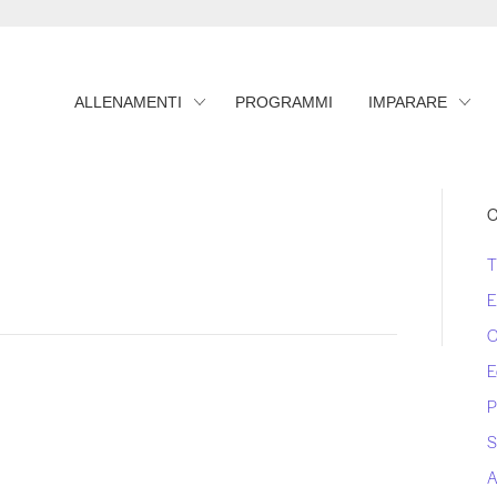
ALLENAMENTI
PROGRAMMI
IMPARARE
C
T
E
C
E
P
S
A