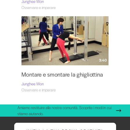
Junghee Won
Osservare e imparare
3:40
Montare e smontare la ghigliottina
Junghee Won
Osservare e imparare
Amiamo restituire alla nostra comunità. Scoprite i modi in cui
stiamo aiutando.