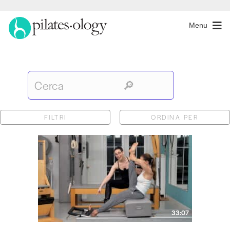
Menu
FILTRI
ORDINA PER
33:07