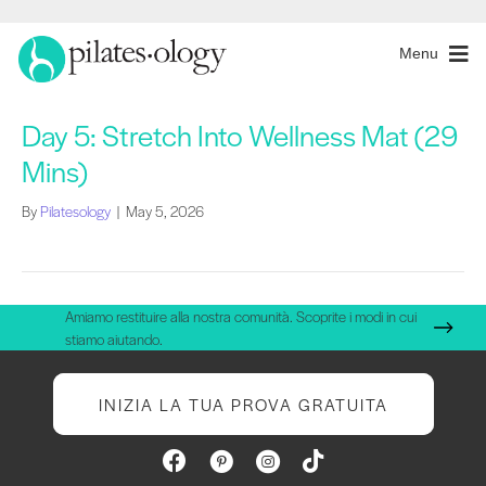
Menu
Day 5: Stretch Into Wellness Mat (29
Mins)
By
Pilatesology
|
May 5, 2026
Amiamo restituire alla nostra comunità. Scoprite i modi in cui
stiamo aiutando.
INIZIA LA TUA PROVA GRATUITA