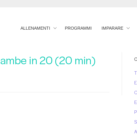
ALLENAMENTI
PROGRAMMI
IMPARARE
Gambe in 20 (20 min)
C
T
E
C
E
P
S
A