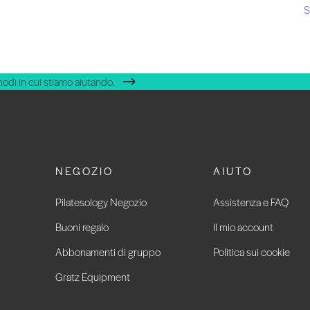
S
modi in cui stiamo aiutando.
NEGOZIO
AIUTO
Pilatesology Negozio
Assistenza e FAQ
Buoni regalo
Il mio account
Abbonamenti di gruppo
Politica sui cookie
Gratz Equipment