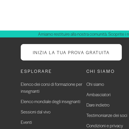
Amiamo restituire alla nostra comunità. Scoprite i 
INIZIA LA TUA PROVA GRATUITA
ESPLORARE
CHI SIAMO
Elenco dei corsi di formazione per
Chi siamo
insegnanti
Ambasciatori
Elenco mondiale degli insegnanti
Dare indietro
Sessioni dal vivo
Testimonianze dei soci
Eventi
Condizioni e privacy