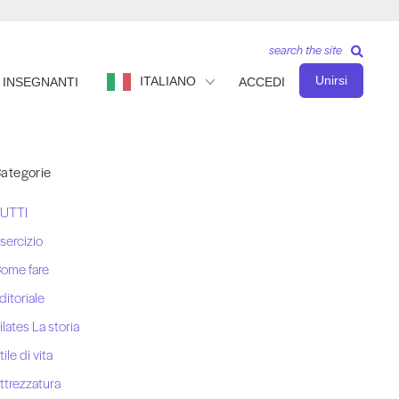
search the site
Unirsi
ITALIANO
INSEGNANTI
ACCEDI
ategorie
UTTI
sercizio
ome fare
ditoriale
ilates La storia
tile di vita
ttrezzatura