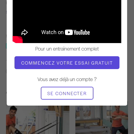
ENSEIGNANT
TEMPO DE
L'ENTRAÎNEMENT
Miguel Silva
Rapide
MATÉRIEL NÉCESSAIRE
Chaise Wunda
Pour un entraînement complet
TROUVER DES COURS SIMILAIRES POUR
COMMENCEZ VOTRE ESSAI GRATUIT
Avancé
30 - 40 min
Chaise Wunda
Vous avez déjà un compte ?
Autres séances d'entraînement
SE CONNECTER