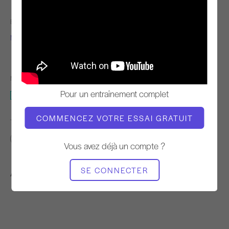
ENSEIGNANT
TEMPO DE
L'ENTRAÎNEMENT
Marina Urbina
Stable
MATÉRIEL NÉCESSAIRE
Pour un entraînement complet
Mat
COMMENCEZ VOTRE ESSAI GRATUIT
TROUVER DES COURS SIMILAIRES POUR
Intermédiaire
10 - 20 min
Mat
Vous avez déjà un compte ?
SE CONNECTER
Autres séances d'entraînement