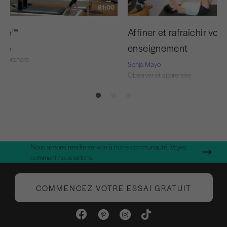
81:00
ouge™
Affiner et rafraîchir votr
enseignement
Nash
 apprendre
Sonje Mayo
Observer et apprendre
Nous aimons rendre service à notre communauté. Voyez
comment nous aidons.
COMMENCEZ VOTRE ESSAI GRATUIT