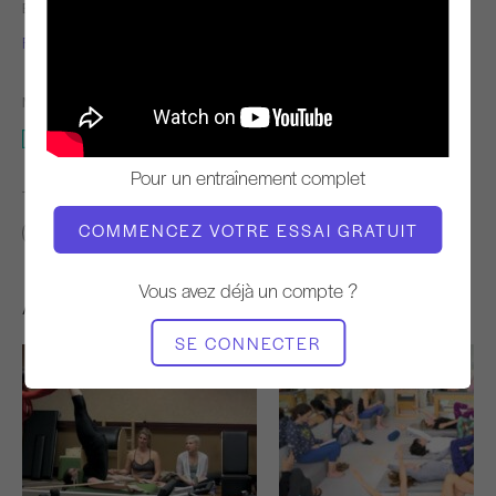
ENSEIGNANT
L'HEURE DE LA VIDÉO
Fabien Menegon
30:05
MATÉRIEL NÉCESSAIRE
Studio entier
Pour un entraînement complet
TROUVER DES COURS SIMILAIRES POUR
COMMENCEZ VOTRE ESSAI GRATUIT
30 - 40 min
Studio entier
Vous avez déjà un compte ?
Autres séances d'entraînement
SE CONNECTER