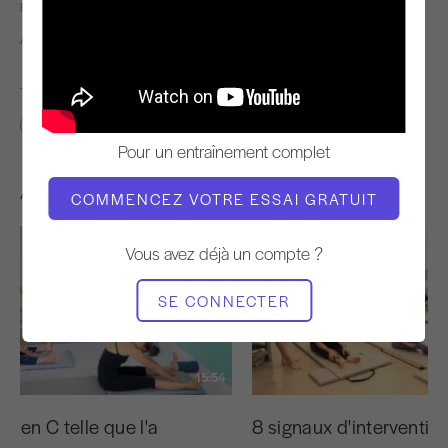
ENSEIGNANT
L'HEURE DE LA VIDÉO
Alisa Wyatt
5:50
TROUVER DES COURS SIMILAIRES POUR
0 - 10 min
Pour un entraînement complet
Autres séances d'entraînement
COMMENCEZ VOTRE ESSAI GRATUIT
Vous avez déjà un compte ?
SE CONNECTER
15:54
e en C telle que l'a
8 signaux d'interventio