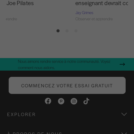
ée Joe Pilates
enseignant devrait conn
Jay Grimes
 apprendre
Observer et apprendre
Nous aimons rendre service à notre communauté. Voyez
comment nous aidons.
COMMENCEZ VOTRE ESSAI GRATUIT
EXPLORER
À PROPOS DE NOUS