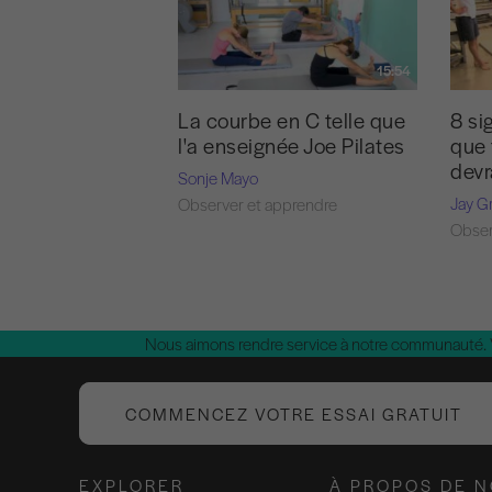
15:54
La courbe en C telle que
8 si
l'a enseignée Joe Pilates
que 
devr
Sonje Mayo
Jay G
Observer et apprendre
Obser
Nous aimons rendre service à notre communauté.
COMMENCEZ VOTRE ESSAI GRATUIT
EXPLORER
À PROPOS DE 