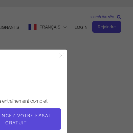
search the site
Rejoindre
FRANÇAIS
EIGNANTS
LOGIN
Fermer la fenêtre modale
Observer et apprendre
ENSEIGNANT
n entraînement complet
Monica Felix
NCEZ VOTRE ESSAI
L'HEURE DE LA VIDÉO
GRATUIT
8:51