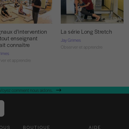
17:17
13:18
gnaux d'intervention
La série Long Stretch
tout enseignant
Jay Grimes
ait connaître
Observer et apprendre
rimes
ver et apprendre
 Voyez comment nous aidons.
NOUS
BOUTIQUE
AIDE