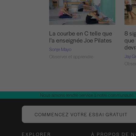
15:54
La courbe en C telle que
8 si
l'a enseignée Joe Pilates
que 
devr
Sonje Mayo
Jay G
Observer et apprendre
Obser
Nous aimons rendre service à notre communauté.
COMMENCEZ VOTRE ESSAI GRATUIT
EXPLORER
À PROPOS DE 