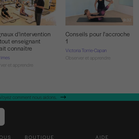
17:17
9:32
gnaux d'intervention
Conseils pour l'accroche
tout enseignant
1
ait connaître
Victoria Torrie-Capan
rimes
Observer et apprendre
ver et apprendre
 Voyez comment nous aidons.
NOUS
BOUTIQUE
AIDE