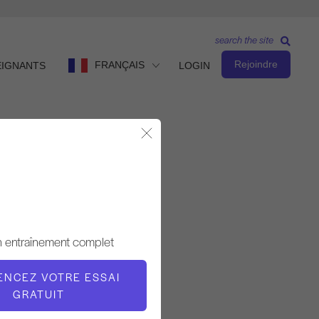
search the site
Rejoindre
FRANÇAIS
EIGNANTS
LOGIN
Fermer la fenêtre modale
Observer et apprendre
ENSEIGNANT
n entraînement complet
Jay Grimes
NCEZ VOTRE ESSAI
L'HEURE DE LA VIDÉO
GRATUIT
4:37