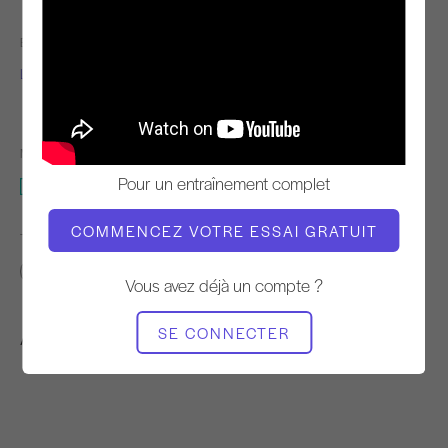
ENSEIGNANT
TEMPO DE
L'ENTRAÎNEMENT
Lynann Escatel
Lenteur
MATÉRIEL NÉCESSAIRE
Pour un entraînement complet
Mat
COMMENCEZ VOTRE ESSAI GRATUIT
TROUVER DES COURS SIMILAIRES POUR
De base
30 - 40 min
Mat
Vous avez déjà un compte ?
SE CONNECTER
Autres séances d'entraînement