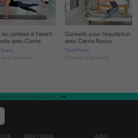
4:32
1:27
r les jambes à l'avant :
Conseils pour l'équitation
eils avec Carrie
avec Carrie Russo
e Russo
Carrie Russo
ver et apprendre
Observer et apprendre
 Voyez comment nous aidons.
NOUS
BOUTIQUE
AIDE