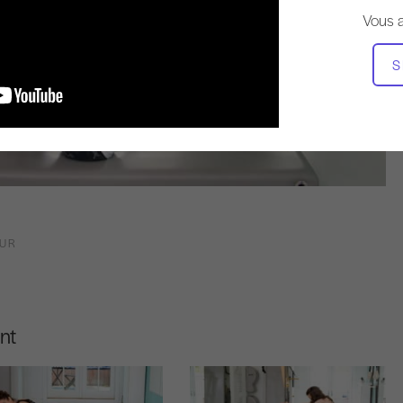
Vous 
S
OUR
nt