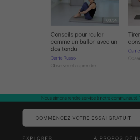
03:54
Conseils pour rouler
Tire
comme un ballon avec un
cons
dos tendu
Carri
Carrie Russo
Obser
Observer et apprendre
Nous aimons rendre service à notre communauté.
COMMENCEZ VOTRE ESSAI GRATUIT
EXPLORER
À PROPOS DE 