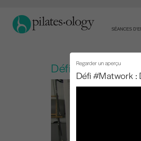
SÉANCES D'
Regarder un aperçu
Défi #Matwork : D
Défi #Matwork : 