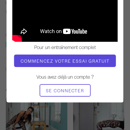
ENSEIGNANT
TEMPO DE
L'ENTRAÎNEMENT
Monica Felix
Rapide
MATÉRIEL NÉCESSAIRE
Mat
Pour un entraînement complet
TROUVER DES COURS SIMILAIRES POUR
COMMENCEZ VOTRE ESSAI GRATUIT
Avancé
20 - 30 min
30 - 40 min
Mat
Vous avez déjà un compte ?
Autres séances d'entraînement
SE CONNECTER