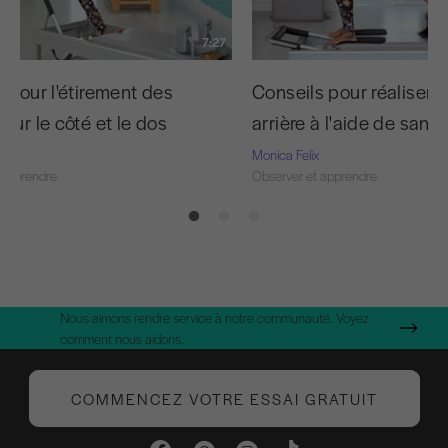
7:27
 pour l'étirement des
Conseils pour réaliser u
sur le côté et le dos
arrière à l'aide de sang
Monica Felix
 apprendre
Observer et apprendre
Nous aimons rendre service à notre communauté. Voyez
comment nous aidons.
COMMENCEZ VOTRE ESSAI GRATUIT