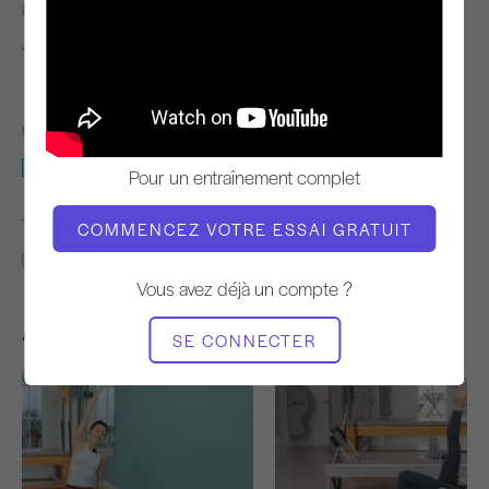
ENSEIGNANT
TEMPO DE
L'ENTRAÎNEMENT
Jessica Marcussen
Stable
MATÉRIEL NÉCESSAIRE
Mat
Pour un entraînement complet
TROUVER DES COURS SIMILAIRES POUR
COMMENCEZ VOTRE ESSAI GRATUIT
De base
40 - 50 min
50 - 60 min
Mat
Vous avez déjà un compte ?
Autres séances d'entraînement
SE CONNECTER