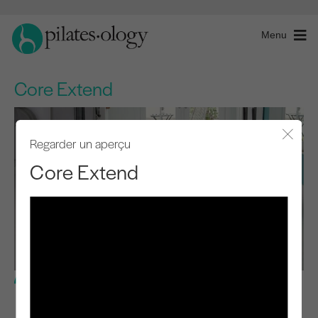
Menu
Core Extend
Regarder un aperçu
Fermer
Core Extend
Niveau de base