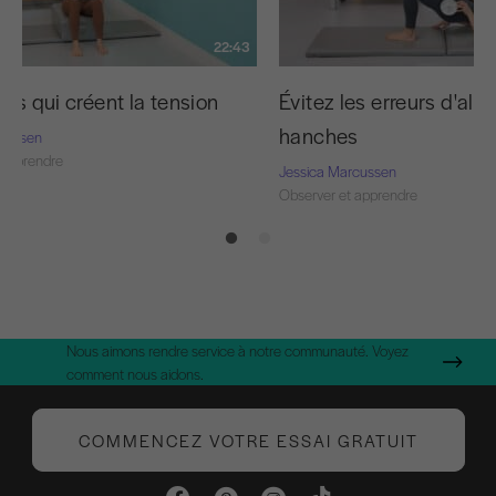
22:43
urs qui créent la tension
Évitez les erreurs d'al
hanches
rcussen
 apprendre
Jessica Marcussen
Observer et apprendre
Nous aimons rendre service à notre communauté. Voyez
comment nous aidons.
COMMENCEZ VOTRE ESSAI GRATUIT