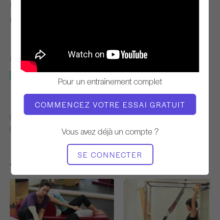
ENSEIGNANT
TEMPO DE
L'ENTRAÎNEMENT
Lori Coleman-Brown
Rapide
MATÉRIEL NÉCESSAIRE
Chaise Wunda
Pour un entraînement complet
TROUVER DES COURS SIMILAIRES POUR
COMMENCEZ VOTRE ESSAI GRATUIT
Intermédiaire
10 - 20 min
20 - 30 min
Chaise Wunda
Vous avez déjà un compte ?
SE CONNECTER
Autres séances d'entraînement