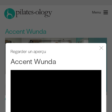
Menu
Accent Wunda
Regarder un aperçu
Fermer
Accent Wunda
Niveau intermédiaire