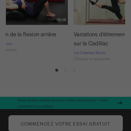
36:18
ion de la flexion arrière
Variations d'étirement
sur la Cadillac
n-Brown
 apprendre
Lori Coleman-Brown
Observer et apprendre
Nous aimons rendre service à notre communauté. Voyez
comment nous aidons.
COMMENCEZ VOTRE ESSAI GRATUIT