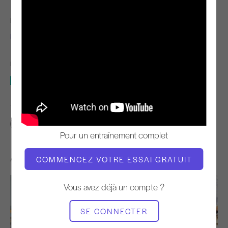
ENSEIGNANT
L'HEURE DE LA VIDÉO
Kim Reis
2:14
MATÉRIEL NÉCESSAIRE
Mat
TROUVER DES COURS SIMILAIRES POUR
0 - 10 min
Mat
Pour un entraînement complet
Autres séances d'entraînement
COMMENCEZ VOTRE ESSAI GRATUIT
Vous avez déjà un compte ?
SE CONNECTER