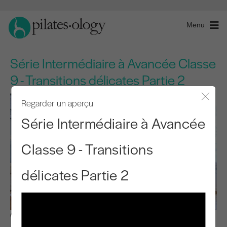
Menu
Série Intermédiaire à Avancée Classe
9 - Transitions délicates Partie 2
Regarder un aperçu
Fermer
Série Intermédiaire à Avancée
Classe 9 - Transitions
délicates Partie 2
Observer et apprendre