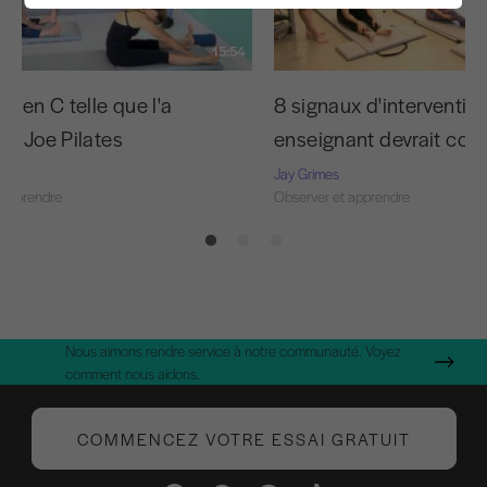
15:54
e en C telle que l'a
8 signaux d'interventio
ée Joe Pilates
enseignant devrait conn
Jay Grimes
 apprendre
Observer et apprendre
Nous aimons rendre service à notre communauté. Voyez
comment nous aidons.
COMMENCEZ VOTRE ESSAI GRATUIT