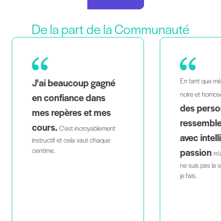
De la part de la Communauté
En tant que mère de jumeaux,
En
voir
j'
noire et homosexuelle,
des personnes qui me
la
ressemblent enseigner
m'
avec intelligence et
m
passion
fon
m'aide à sentir que je
ne suis pas la seule à faire ce que
je fais.