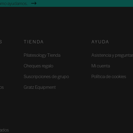
cómo ayudamos.
S
TIENDA
AYUDA
Pilatesology Tienda
Asistencia y pregunta
Cheques regalo
Mi cuenta
Suscripciones de grupo
Política de cookies
ios
Gratz Equipment
vados