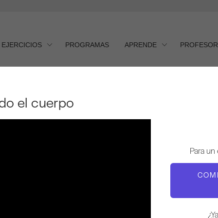
EJERCICIOS
PROGRAMAS
APRENDE
PROFESOR
odo el cuerpo
o el cuerpo
Para un
COM
¿Y