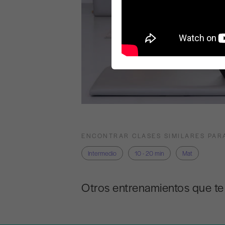
ENCONTRAR CLASES SIMILARES PAR
Intermedio
10 - 20 min
Mat
Otros entrenamientos que t