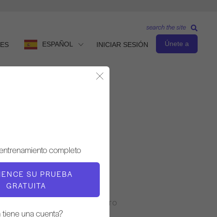
search the site
Únete a
ESPAÑOL
ES
INICIAR SESIÓN
Cerrar Modal
Nivel intermedio
 entrenamiento completo
PROFESOR
IENCE SU PRUEBA
Marina Urbina
GRATUITA
RITMO DE ENTRENAMIENTO
a tiene una cuenta?