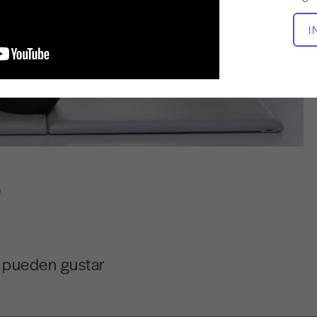
I
A
e pueden gustar