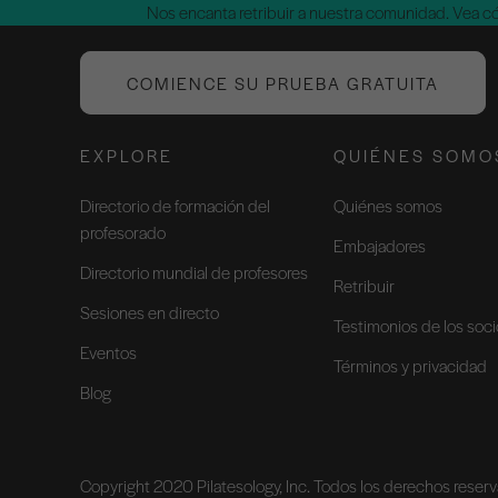
Nos encanta retribuir a nuestra comunidad. Vea 
COMIENCE SU PRUEBA GRATUITA
EXPLORE
QUIÉNES SOMO
Directorio de formación del
Quiénes somos
profesorado
Embajadores
Directorio mundial de profesores
Retribuir
Sesiones en directo
Testimonios de los soc
Eventos
Términos y privacidad
Blog
Copyright 2020 Pilatesology, Inc. Todos los derechos reser