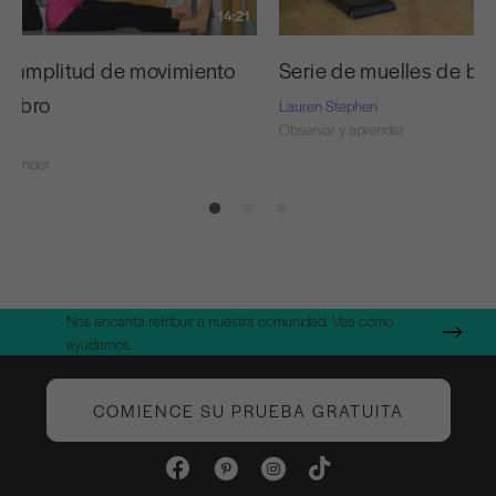
14:21
la amplitud de movimiento
Serie de muelles de br
ombro
Lauren Stephen
Observar y aprender
aprender
Nos encanta retribuir a nuestra comunidad. Vea cómo
ayudamos.
COMIENCE SU PRUEBA GRATUITA