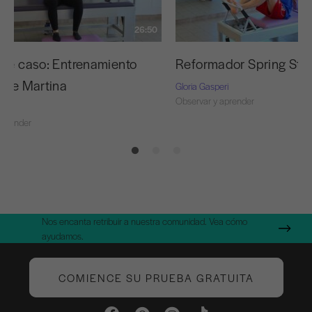
26:50
 de caso: Entrenamiento
Reformador Spring Str
l de Martina
Gloria Gasperi
Observar y aprender
ri
aprender
Nos encanta retribuir a nuestra comunidad. Vea cómo
ayudamos.
COMIENCE SU PRUEBA GRATUITA