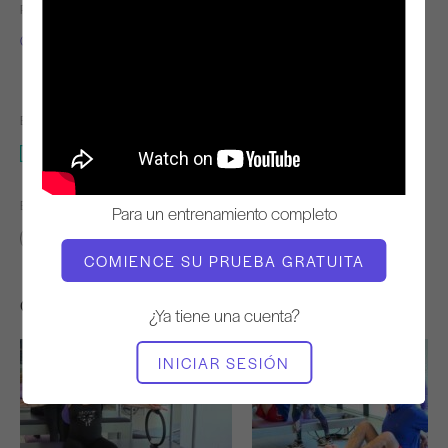
PROFESOR
RITMO DE
ENTRENAMIENTO
Gloria Gasperi
Steady
EQUIPO NECESARIO
Corrector de columna
ENCONTRAR CLASES SIMILARES PARA
Para un entrenamiento completo
Avanzado
10 - 20 min
Corrector de columna
COMIENCE SU PRUEBA GRATUITA
Otros entrenamientos que te pueden gustar
¿Ya tiene una cuenta?
INICIAR SESIÓN