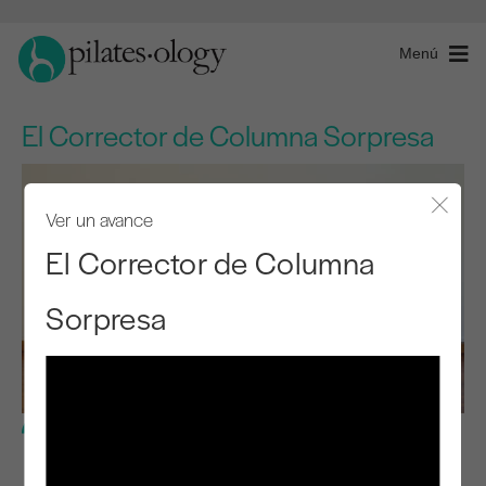
Menú
El Corrector de Columna Sorpresa
Ver un avance
Cerra
El Corrector de Columna
Sorpresa
Nivel avanzado