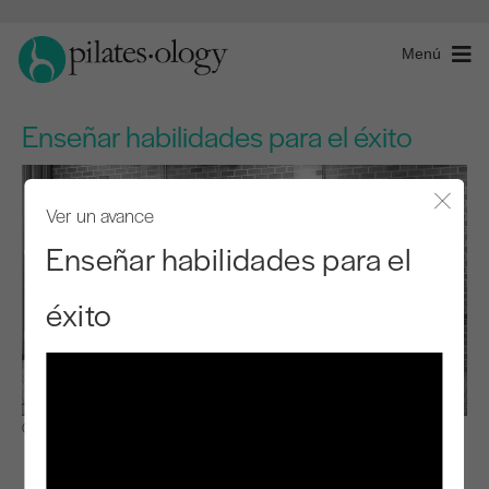
Menú
Enseñar habilidades para el éxito
Ver un avance
Cerra
Enseñar habilidades para el
éxito
Observar y aprender