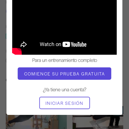
PROFESOR
TIEMPO DE VÍDEO
Kathi Ross Nash
52:59
EQUIPO NECESARIO
Reformer
ENCONTRAR CLASES SIMILARES PARA
Para un entrenamiento completo
50 - 60 min
Reformer
COMIENCE SU PRUEBA GRATUITA
Otros entrenamientos que te pueden gustar
¿Ya tiene una cuenta?
INICIAR SESIÓN