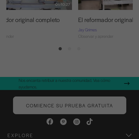
01:10:27
mador original completo
El reformador original
Jay Grimes
aprender
Observar y aprender
Nos encanta retribuir a nuestra comunidad. Vea cómo
ayudamos.
COMIENCE SU PRUEBA GRATUITA
EXPLORE