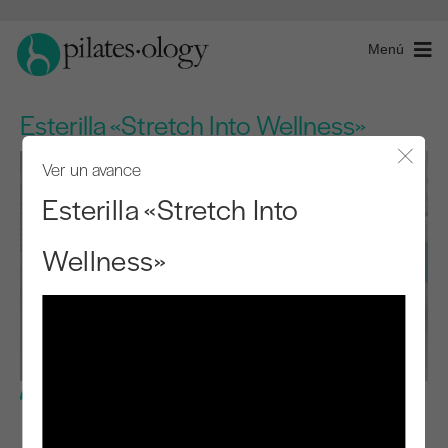
Menú
Esterilla «Stretch Into Wellness»
Ver un avance
Cerra
Esterilla «Stretch Into
Wellness»
Nivel básico