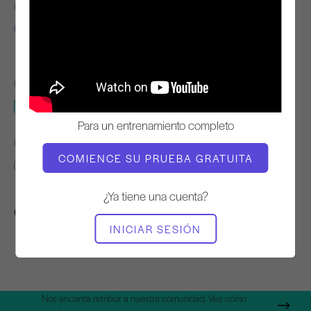
PROFESOR
RITMO DE
ENTRENAMIENTO
Chaz Knight
Lento
EQUIPO NECESARIO
Mat
Para un entrenamiento completo
ENCONTRAR CLASES SIMILARES PARA
COMIENCE SU PRUEBA GRATUITA
Básico
20 - 30 min
Mat
¿Ya tiene una cuenta?
Otros entrenamientos que te pueden gustar
INICIAR SESIÓN
Nos encanta retribuir a nuestra comunidad. Vea cómo