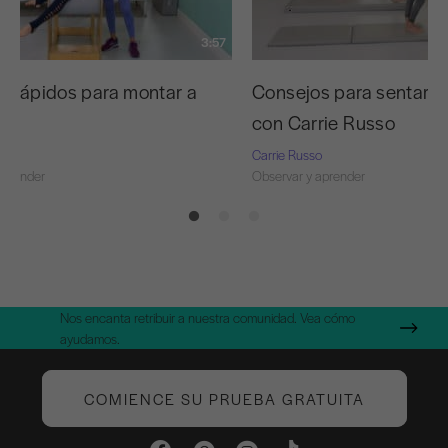
3:57
s rápidos para montar a
Consejos para sentars
con Carrie Russo
o
Carrie Russo
aprender
Observar y aprender
Nos encanta retribuir a nuestra comunidad. Vea cómo
ayudamos.
COMIENCE SU PRUEBA GRATUITA