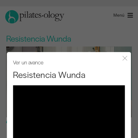
Menú
Resistencia Wunda
Ver un avance
Cerra
Resistencia Wunda
Nivel intermedio