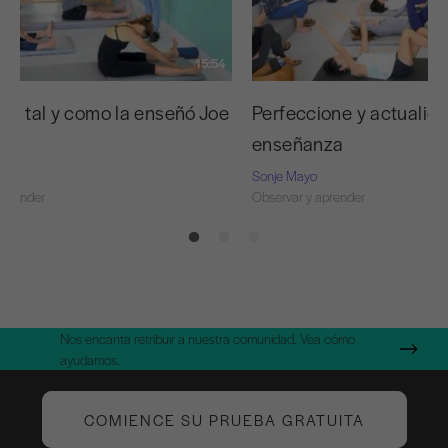
15:54
 C tal y como la enseñó Joe
Perfeccione y actualice
enseñanza
Sonje Mayo
aprender
Observar y aprender
Nos encanta retribuir a nuestra comunidad. Vea cómo
ayudamos.
COMIENCE SU PRUEBA GRATUITA