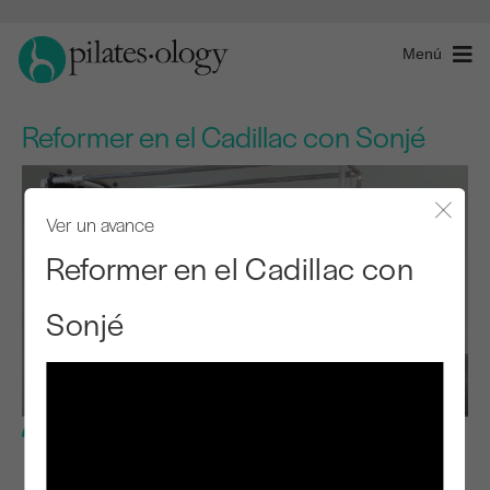
Menú
Reformer en el Cadillac con Sonjé
Ver un avance
Cerra
Reformer en el Cadillac con
Sonjé
Nivel avanzado