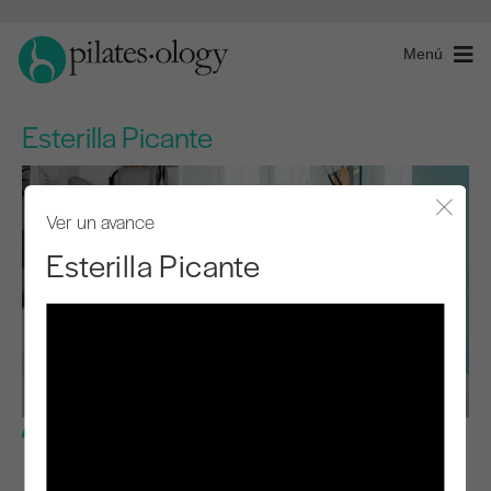
Menú
Esterilla Picante
Ver un avance
Cerra
Esterilla Picante
Nivel avanzado