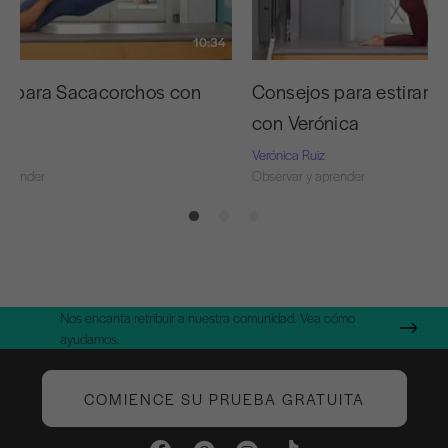
10:34
s para Sacacorchos con
Consejos para estirar l
a
con Verónica
z
Verónica Ruiz
aprender
Observar y aprender
Nos encanta retribuir a nuestra comunidad. Vea cómo
ayudamos.
COMIENCE SU PRUEBA GRATUITA