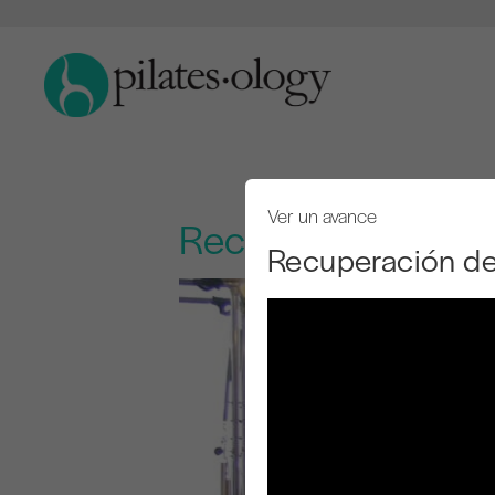
Ver un avance
Recuperación de b
Recuperación de 