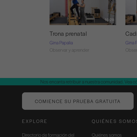
16:28
Trona prenatal
Cadi
Gina Papalia
Gina 
Observar y aprender
Obser
Nos encanta retribuir a nuestra comunidad. Vea 
COMIENCE SU PRUEBA GRATUITA
EXPLORE
QUIÉNES SOMO
Directorio de formación del
Quiénes somos