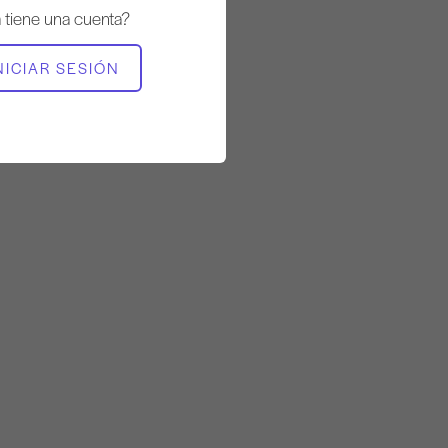
Lento
a tiene una cuenta?
EQUIPO NECESARIO
NICIAR SESIÓN
Barril escalera