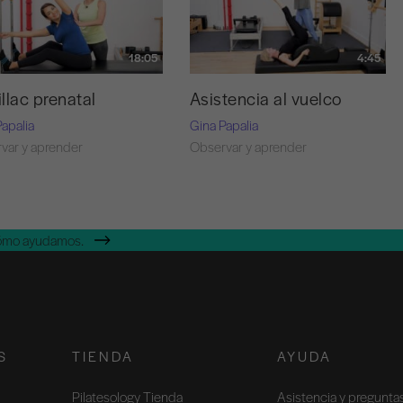
18:05
4:45
llac prenatal
Asistencia al vuelco
Papalia
Gina Papalia
var y aprender
Observar y aprender
cómo ayudamos.
S
TIENDA
AYUDA
Pilatesology Tienda
Asistencia y pregunta