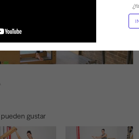
¿Y
I
A
e pueden gustar