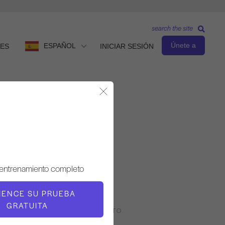
search the site
Únete a
ESPAÑOL
ES
INICIAR SESIÓN
Cerrar Modal
Nivel intermedio
PROFESOR
 entrenamiento completo
Gina Papalia
IENCE SU PRUEBA
GRATUITA
RITMO DE ENTRENAMIENTO