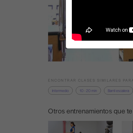
ENCONTRAR CLASES SIMILARES PAR
Intermedio
10 - 20 min
Barril escalera
Otros entrenamientos que t