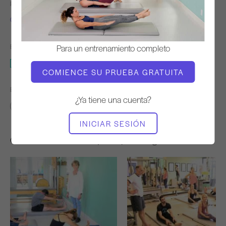
PROFESOR
TIEMPO DE VÍDEO
Carrie Russo
1:11
Para un entrenamiento completo
EQUIPO NECESARIO
Mat
COMIENCE SU PRUEBA GRATUITA
ENCONTRAR CLASES SIMILARES PARA
¿Ya tiene una cuenta?
0 - 10 min
Mat
INICIAR SESIÓN
Otros entrenamientos que te pueden gustar