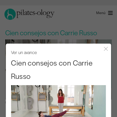
Menú
Cien consejos con Carrie Russo
Ver un avance
Cerra
Cien consejos con Carrie
Russo
Observar y aprender