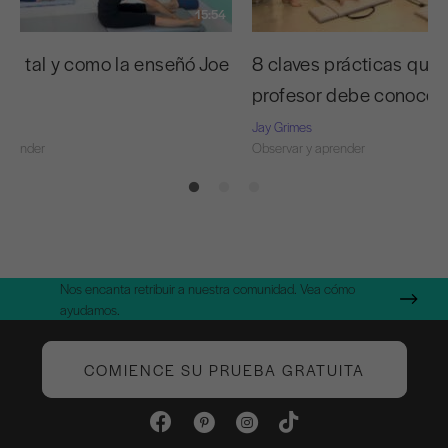
15:54
 C tal y como la enseñó Joe
8 claves prácticas que 
profesor debe conocer
Jay Grimes
aprender
Observar y aprender
Nos encanta retribuir a nuestra comunidad. Vea cómo
ayudamos.
COMIENCE SU PRUEBA GRATUITA