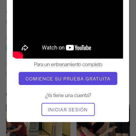
PROFESOR
TIEMPO DE VÍDEO
Fabien Menegon
3:55
EQUIPO NECESARIO
Reformer
Para un entrenamiento completo
ENCONTRAR CLASES SIMILARES PARA
0 - 10 min
Reformer
COMIENCE SU PRUEBA GRATUITA
Otros entrenamientos que te pueden gustar
¿Ya tiene una cuenta?
INICIAR SESIÓN