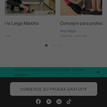
13:18
e de la Larga Marcha
Consejos para profesor
Mejo Wiggin
aprender
Observar y aprender
Nos encanta retribuir a nuestra comunidad. Vea cómo
ayudamos.
COMIENCE SU PRUEBA GRATUITA