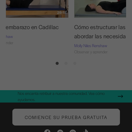
29:18
del embarazo en Cadillac
Cómo estructurar las s
abordar las necesidades
 Renshaw
aprender
Molly Niles Renshaw
Observar y aprender
Nos encanta retribuir a nuestra comunidad. Vea cómo
ayudamos.
COMIENCE SU PRUEBA GRATUITA