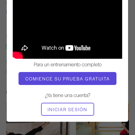
PROFESOR
RITMO DE
ENTRENAMIENTO
Molly Niles Renshaw
Steady
EQUIPO NECESARIO
Mat
ENCONTRAR CLASES SIMILARES PARA
Para un entrenamiento completo
Intermedio
20 - 30 min
Mat
COMIENCE SU PRUEBA GRATUITA
Otros entrenamientos que te pueden gustar
¿Ya tiene una cuenta?
INICIAR SESIÓN