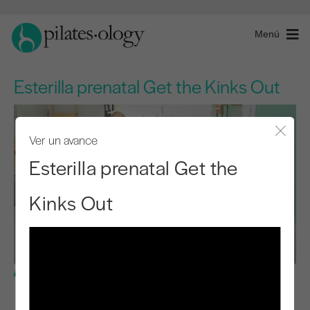
Menú
Esterilla prenatal Get the Kinks Out
Ver un avance
Cerra
Esterilla prenatal Get the
Kinks Out
Nivel intermedio