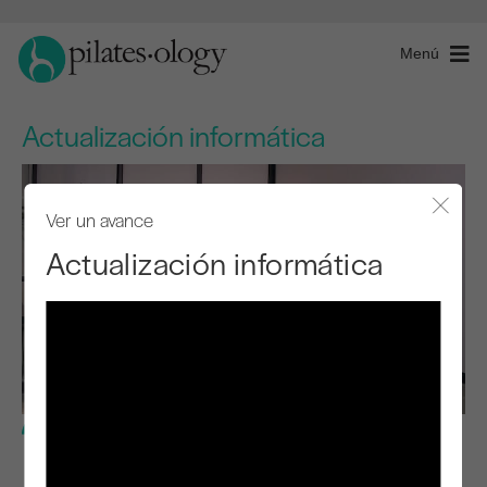
Menú
Actualización informática
Ver un avance
Cerra
Actualización informática
Nivel básico