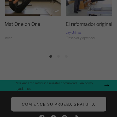
35:42
inal Mat One on One
El reformador original 
Jay Grimes
aprender
Observar y aprender
Nos encanta retribuir a nuestra comunidad. Vea cómo
ayudamos.
COMIENCE SU PRUEBA GRATUITA