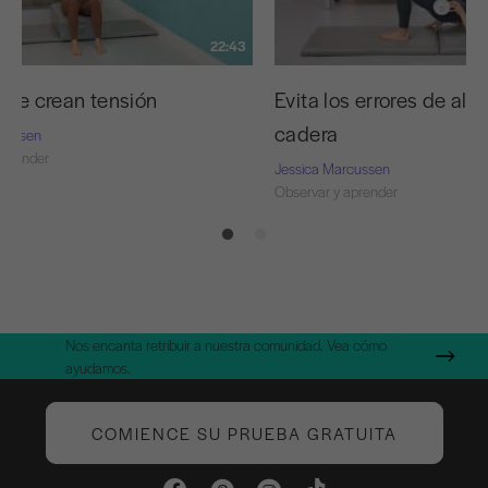
22:43
que crean tensión
Evita los errores de ali
cadera
rcussen
aprender
Jessica Marcussen
Observar y aprender
Nos encanta retribuir a nuestra comunidad. Vea cómo
ayudamos.
COMIENCE SU PRUEBA GRATUITA