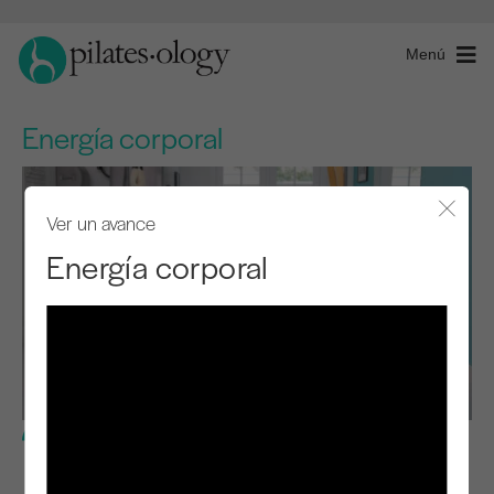
Menú
Energía corporal
Ver un avance
Cerra
Energía corporal
Nivel intermedio