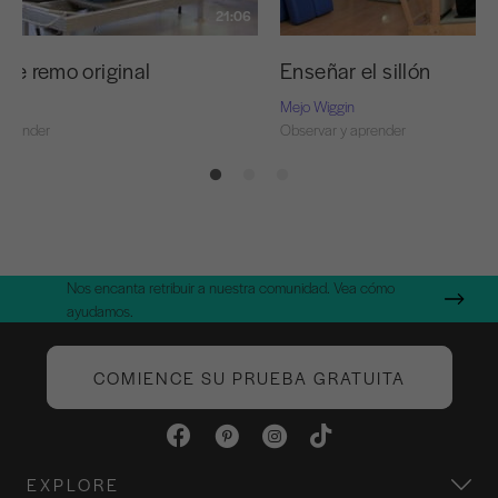
21:06
 de remo original
Enseñar el sillón
Mejo Wiggin
aprender
Observar y aprender
Nos encanta retribuir a nuestra comunidad. Vea cómo
ayudamos.
COMIENCE SU PRUEBA GRATUITA
EXPLORE