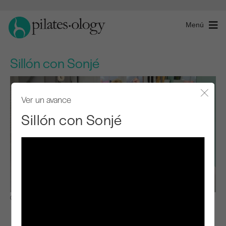
Menú
Sillón con Sonjé
Ver un avance
Cerra
Sillón con Sonjé
Observar y aprender