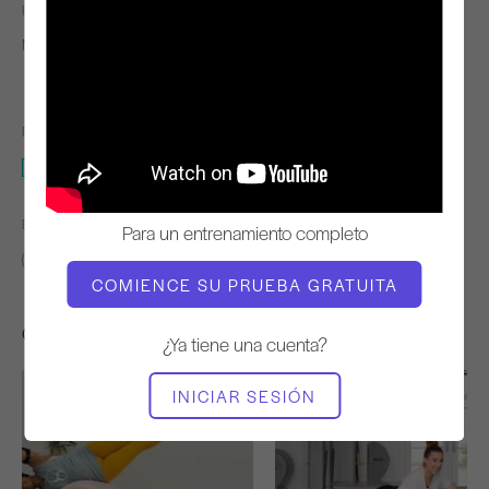
PROFESOR
RITMO DE
ENTRENAMIENTO
Nicole Smith
Steady
EQUIPO NECESARIO
Sillón
ENCONTRAR CLASES SIMILARES PARA
Para un entrenamiento completo
Avanzado
10 - 20 min
Sillón
COMIENCE SU PRUEBA GRATUITA
Otros entrenamientos que te pueden gustar
¿Ya tiene una cuenta?
INICIAR SESIÓN