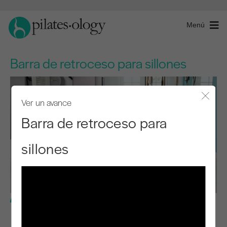
Menú
Barra de retroceso para sillones
Ver un avance
Cerra
Barra de retroceso para
sillones
Nivel avanzado