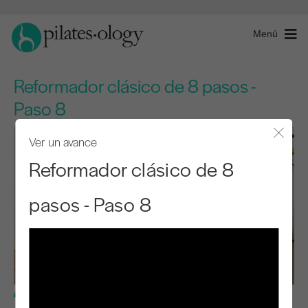
Menú
Reformador clásico de 8 pasos -
Paso 8
Ver un avance
Cerra
Reformador clásico de 8
pasos - Paso 8
Nivel intermedio